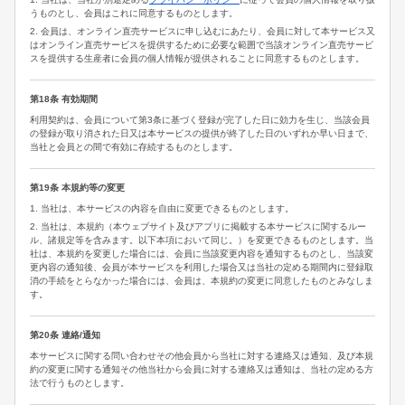
うものとし、会員はこれに同意するものとします。
2. 会員は、オンライン直売サービスに申し込むにあたり、会員に対して本サービス又
はオンライン直売サービスを提供するために必要な範囲で当該オンライン直売サービ
スを提供する生産者に会員の個人情報が提供されることに同意するものとします。
第18条 有効期間
利用契約は、会員について第3条に基づく登録が完了した日に効力を生じ、当該会員
の登録が取り消された日又は本サービスの提供が終了した日のいずれか早い日まで、
当社と会員との間で有効に存続するものとします。
第19条 本規約等の変更
1. 当社は、本サービスの内容を自由に変更できるものとします。
2. 当社は、本規約（本ウェブサイト及びアプリに掲載する本サービスに関するルー
ル、諸規定等を含みます。以下本項において同じ。）を変更できるものとします。当
社は、本規約を変更した場合には、会員に当該変更内容を通知するものとし、当該変
更内容の通知後、会員が本サービスを利用した場合又は当社の定める期間内に登録取
消の手続をとらなかった場合には、会員は、本規約の変更に同意したものとみなしま
す。
第20条 連絡/通知
本サービスに関する問い合わせその他会員から当社に対する連絡又は通知、及び本規
約の変更に関する通知その他当社から会員に対する連絡又は通知は、当社の定める方
法で行うものとします。