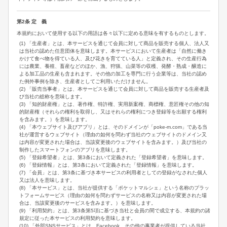
第2条 定 義
本規約において使用する以下の用語は各々以下に定める意味を有するものとします。
(1) 「生産者」とは、本サービスを通じて会員に対して商品を販売する個人、法人又
は当社の認めた任意団体を意味します。本サービスにおいて生産者は「自然に働き
かけて食べ物を得ている人、及び花きを育てている人」と定義され、その生産行為
には農業、養殖、畜産などのほか、漁、狩猟、山菜等の収穫、発酵・熟成・醸造に
よる加工品の生産も含まれます。その他の加工を専門に行う企業等は、当社の認め
た例外事例を除き、生産者としてご利用いただけません。
(2) 「販売当事者」とは、本サービスを通じて会員に対して商品を販売する生産者及
び当社の総称を意味します。
(3) 「知的財産権」とは、著作権、特許権、実用新案権、商標権、意匠権その他の知
的財産権（それらの権利を取得し、又はそれらの権利につき登録等を出願する権利
を含みます。）を意味します。
(4) 「本ウェブサイト及びアプリ」とは、そのドメインが「poke-m.com」である当
社が運営するウェブサイト（理由の如何を問わず当社のウェブサイトのドメイン又
は内容が変更された場合は、当該変更後のウェブサイトを含みます。）及び当社の
制作したスマートフォンのアプリを意味します。
(5) 「登録希望者」とは、第3条において定義された「登録希望者」を意味します。
(6) 「登録情報」とは、第3条において定義された「登録情報」を意味します。
(7) 「会員」とは、第3条に基づき本サービスの利用者としての登録がなされた個人
又は法人を意味します。
(8) 「本サービス」とは、当社が提供する「ポケットマルシェ」という名称のプラッ
トフォームサービス（理由の如何を問わずサービスの名称又は内容が変更された場
合は、当該変更後のサービスを含みます。）を意味します。
(9) 「利用契約」とは、第3条第5項に基づき当社と会員の間で成立する、本規約の諸
規定に従った本サービスの利用契約を意味します。
(10) 「外部SNSサービス」とは、Facebook、その他の事業者が提供している当社