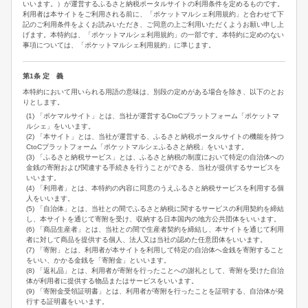
いいます。）が運営するふるさと納税ポータルサイトの利用条件を定めるものです。
利用者は本サイトをご利用される前に、「ポケットマルシェ利用規約」と合わせて下
記のご利用条件をよくお読みいただき、ご同意の上ご利用いただくようお願い申し上
げます。本特約は、「ポケットマルシェ利用規約」の一部です。本特約に定めのない
事項については、「ポケットマルシェ利用規約」に準じます。
第1条 定 義
本特約において用いられる用語の意味は、別段の定めがある場合を除き、以下のとお
りとします。
(1) 「ポケマルサイト」とは、当社が運営するCtoCプラットフォーム「ポケットマ
ルシェ」をいいます。
(2) 「本サイト」とは、当社が運営する、ふるさと納税ポータルサイトの機能を持つ
CtoCプラットフォーム「ポケットマルシェふるさと納税」をいいます。
(3) 「ふるさと納税サービス」とは、ふるさと納税の制度において特定の自治体への
金銭の寄附および関連する手続きを行うことができる、当社が提供するサービスを
いいます。
(4) 「利用者」とは、本特約の内容に同意のうえふるさと納税サービスを利用する個
人をいいます。
(5) 「自治体」とは、当社との間でふるさと納税に関するサービスの利用契約を締結
し、本サイトを通じて寄附を受け、収納する日本国内の地方公共団体をいいます。
(6) 「商品生産者」とは、当社との間で生産者契約を締結し、本サイトを通じて利用
者に対して商品を提供する個人、法人又は当社の認めた任意団体をいいます。
(7) 「寄附」とは、利用者が本サイトを利用して特定の自治体へ金銭を寄附すること
をいい、かかる金銭を「寄附金」といいます。
(8) 「返礼品」とは、利用者が寄附を行ったことへの謝礼として、寄附を受けた自治
体が利用者に提供する物品またはサービスをいいます。
(9) 「寄附金受領証明書」とは、利用者が寄附を行ったことを証明する、自治体が発
行する証明書をいいます。