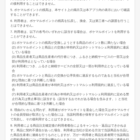
の後利用することはできません。
5. ポケマルポイントの残高は、本サイト上の掲示又は本アプリ内の表示において確認
することができます。
6. 利用者は、ポケマルポイントの残高を払戻し、換金、又は第三者への譲渡を行うこ
とはできません。
7. 利用者は、以下の各号のいずれかに該当する場合は、ポケマルポイントを利用する
ことができません。
(1) ポケマルポイントの残高が交換しようとする商品のポイント数に満たない場合
(2) ポケマルポイントと商品との交換が本特約又はポケットマルシェ利用規約に違反
している場合
(3) 商品生産者又は商品生産者の代行者につき、ふるさと納税サービスの一部又は全
部が利用停止となっている場合
(4) 利用者につき、ふるさと納税サービスの全部又は一部が利用停止となっている場
合
(5) ポケマルポイントと商品との交換が公序良俗に違反するものであると当社が合理
的な理由に基づき判断した場合
(6) 利用者又は商品生産者が本特約又はポケットマルシェ利用規約に違反している場
合
(7) 利用者又は商品生産者の行為が本特約又はポケットマルシェ利用規約に定める禁
止行為又は禁止事項に該当する（該当するおそれがある場合を含みます。）と当社
が合理的な理由に基づき判断した場合
8. 理由のいかんを問わず、利用者がポケマルサイトを退会した場合又はポケマルサイ
トの会員登録が取消となった場合には、当該利用者が保有するポケマルポイントは全
て失効し、その後利用することはできません。
9. 利用者による商品注文確定後の利用者都合によるキャンセル・返品はできかねま
す。商品に契約不適合があった場合、利用者は当社が定める方法で当該商品を出品し
た商品生産者に連絡を行うものとしますが、万が一利用者と商品生産者間で当該商品
の契約適合性について協議が整わないときには、当社が定める方法で当社に連絡を行