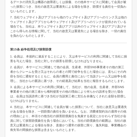
るデータの消失又は機器の故障若しくは損傷、その他本サービスに関連して会員が被
った損害につき、当社の故意又は重過失による場合を除き、賠償する責任を一切負わ
ないものとします。
7. 当社ウェブサイト及びアプリから他のウェブサイト及びアプリへのリンク又は他の
ウェブサイト及びアプリから本ウェブサイト及びアプリへのリンクが提供されている
場合でも、当社は、本ウェブサイト及びアプリ以外のウェブサイト及びアプリ及びそ
こから得られる情報に関して、当社の故意又は重過失による場合を除き、一切の責任
を負わないものとします。
第15条 紛争処理及び損害賠償
1. 会員は、本規約に違反することにより、又は本サービスの利用に関連して当社に損
害を与えた場合、当社に対しその損害を賠償しなければなりません。
2. 会員が、本サービスに関連して他の会員、生産者、外部SNS事業者その他の第三
者からクレームを受け又はそれらの者との間で紛争を生じた場合には、直ちにその内
容を当社に通知するとともに、会員の費用と責任において当該クレーム又は紛争を処
理し、当社からの要請に基づき、その経過及び結果を当社に報告するものとします。
3. 会員による本サービスの利用に関連して、当社が、他の会員、生産者、外部SNS
事業者その他の第三者から権利侵害その他の理由により何らかの請求を受けた場合
は、会員は当該請求に基づき当社が当該第三者に支払を余儀なくされた金額を賠償し
なければなりません。
4. 当社は、本サービスに関連して会員が被った損害について、当社に故意又は重過失
がある場合を除き、一切賠償の責任を負いません。なお、消費者契約法の適用その他
の理由により、本項その他当社の損害賠償責任を免責する規定にかかわらず当社が会
員に対して損害賠償責任を負う場合においても、当社の賠償責任の範囲は、当社の故
意又は重過失による場合を除き、直接かつ通常の損害に限り、逸失利益、事業機会の
喪失等の間接的な損害は含まないものとします。