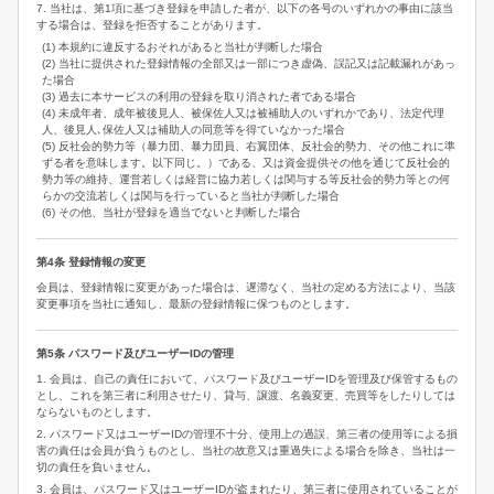
7. 当社は、第1項に基づき登録を申請した者が、以下の各号のいずれかの事由に該当
する場合は、登録を拒否することがあります。
(1) 本規約に違反するおそれがあると当社が判断した場合
(2) 当社に提供された登録情報の全部又は一部につき虚偽、誤記又は記載漏れがあっ
た場合
(3) 過去に本サービスの利用の登録を取り消された者である場合
(4) 未成年者、成年被後見人、被保佐人又は被補助人のいずれかであり、法定代理
人、後見人､保佐人又は補助人の同意等を得ていなかった場合
(5) 反社会的勢力等（暴力団、暴力団員、右翼団体、反社会的勢力、その他これに準
ずる者を意味します。以下同じ。）である、又は資金提供その他を通じて反社会的
勢力等の維持、運営若しくは経営に協力若しくは関与する等反社会的勢力等との何
らかの交流若しくは関与を行っていると当社が判断した場合
(6) その他、当社が登録を適当でないと判断した場合
第4条 登録情報の変更
会員は、登録情報に変更があった場合は、遅滞なく、当社の定める方法により、当該
変更事項を当社に通知し、最新の登録情報に保つものとします。
第5条 パスワード及びユーザーIDの管理
1. 会員は、自己の責任において、パスワード及びユーザーIDを管理及び保管するもの
とし、これを第三者に利用させたり、貸与、譲渡、名義変更、売買等をしたりしては
ならないものとします。
2. パスワード又はユーザーIDの管理不十分、使用上の過誤、第三者の使用等による損
害の責任は会員が負うものとし、当社の故意又は重過失による場合を除き、当社は一
切の責任を負いません。
3. 会員は、パスワード又はユーザーIDが盗まれたり、第三者に使用されていることが