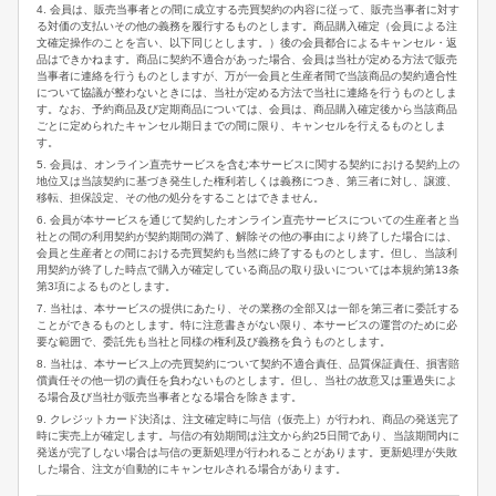
4. 会員は、販売当事者との間に成立する売買契約の内容に従って、販売当事者に対す
る対価の支払いその他の義務を履行するものとします。商品購入確定（会員による注
文確定操作のことを言い、以下同じとします。）後の会員都合によるキャンセル・返
品はできかねます。商品に契約不適合があった場合、会員は当社が定める方法で販売
当事者に連絡を行うものとしますが、万が一会員と生産者間で当該商品の契約適合性
について協議が整わないときには、当社が定める方法で当社に連絡を行うものとしま
す。なお、予約商品及び定期商品については、会員は、商品購入確定後から当該商品
ごとに定められたキャンセル期日までの間に限り、キャンセルを行えるものとしま
す。
5. 会員は、オンライン直売サービスを含む本サービスに関する契約における契約上の
地位又は当該契約に基づき発生した権利若しくは義務につき、第三者に対し、譲渡、
移転、担保設定、その他の処分をすることはできません。
6. 会員が本サービスを通じて契約したオンライン直売サービスについての生産者と当
社との間の利用契約が契約期間の満了、解除その他の事由により終了した場合には、
会員と生産者との間における売買契約も当然に終了するものとします。但し、当該利
用契約が終了した時点で購入が確定している商品の取り扱いについては本規約第13条
第3項によるものとします。
7. 当社は、本サービスの提供にあたり、その業務の全部又は一部を第三者に委託する
ことができるものとします。特に注意書きがない限り、本サービスの運営のために必
要な範囲で、委託先も当社と同様の権利及び義務を負うものとします。
8. 当社は、本サービス上の売買契約について契約不適合責任、品質保証責任、損害賠
償責任その他一切の責任を負わないものとします。但し、当社の故意又は重過失によ
る場合及び当社が販売当事者となる場合を除きます。
9. クレジットカード決済は、注文確定時に与信（仮売上）が行われ、商品の発送完了
時に実売上が確定します。与信の有効期間は注文から約25日間であり、当該期間内に
発送が完了しない場合は与信の更新処理が行われることがあります。更新処理が失敗
した場合、注文が自動的にキャンセルされる場合があります。