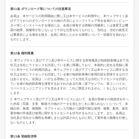
第11条 ダウンロード等についての注意事項
会員は、本サービスの利用開始に際し又は本サービスの利用中に、本ウェブサイト及
びアプリからのダウンロードその他の方法によりソフトウェア等を会員のコンピュー
ター等にインストールする場合には、会員が保有する情報の消滅若しくは改変又は機
器の故障、損傷等が生じないよう十分な注意を払うものとし、当社は、当社の故意又
は重過失による場合を除き、会員に発生したかかる損害について一切責任を負わない
ものとします。
第12条 権利帰属
1. 本ウェブサイト及びアプリ及び本サービスに関する所有権及び知的財産権は全て当
社又は当社にライセンスを許諾している者に帰属しており、本規約に定める登録に基
づく本サービスの利用許諾は、本ウェブサイト及びアプリ又は本サービスに関する当
社又は当社にライセンスを許諾している者の知的財産権の使用許諾を意味するもので
はありません。会員は、いかなる理由によっても当社又は当社にライセンスを許諾し
ている者の知的財産権を侵害するおそれのある行為（逆アセンブル、逆コンパイル、
リバースエンジニアリングを含みますが、これに限定されません。）をしないものと
します。
2. 本ウェブサイト及びアプリ又は本サービスにおいて、会員が投稿その他送信を行っ
た内容（写真、文章、動画その他のデータを含むがこれに限られない）について、非
独占的、無償、無期限、サブライセンス可能かつ譲渡可能な使用、複製、配布、派生
著作物の作成及び使用に関するライセンスを付与するものとします。また、会員は、
当社及び当社から権利を承継しまたは許諾されたものに対して著作者人格権を行使し
ないものとします。
第13条 登録取消等