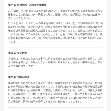
第21条 利用契約上の地位の譲渡等
1. 会員は、当社の書面による事前の承諾なく、利用契約上の地位又は本規約に基づく
権利若しくは義務につき、第三者に対し、譲渡、移転、担保設定、その他の処分をす
ることはできません。
2. 当社は本サービスにかかる事業を他社に譲渡した場合には、当該事業譲渡に伴い利
用契約上の地位、本規約に基づく権利及び義務並びに会員の登録情報その他の顧客情
報を当該事業譲渡の譲受人に譲渡することができるものとし、会員は、かかる譲渡に
つき本項において予め同意したものとします。なお、本項に定める事業譲渡には、通
常の事業譲渡のみならず、会社分割その他事業が移転するあらゆる場合を含むものと
します。
第22条 完全合意
本規約は、本規約に含まれる事項に関する当社と会員との完全な合意を構成し、口頭
又は書面を問わず、本規約に含まれる事項に関する当社と会員との事前の合意、表明
及び了解に優先します。
第23条 分離可能性
本規約のいずれかの条項又はその一部が、消費者契約法その他の法令等により無効又
は執行不能と判断された場合であっても、本規約の残りの規定及び一部が無効又は執
行不能と判断された規定の残りの部分は、継続して完全に効力を有し、当社及び会員
は、当該無効若しくは執行不能の条項又は部分を適法とし、執行力を持たせるために
必要な範囲で修正し、当該無効若しくは執行不能な条項又は部分の趣旨並びに法律的
及び経済的に同等の効果を確保できるように努めるものとします。