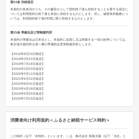
第24条 存続規定
本規約の各条項のうち、その趣旨からして契約終了後も存続することを要する規定に
ついては利用契約の終了後も有効に存続するものとします。但し、秘密保持義務につ
いては、利用契約終了後3年間に限り存続するものとします。
第25条 準拠法及び管轄裁判所
本規約の準拠法は日本法とし、本規約に起因し又は関連する一切の紛争については、
東京地方裁判所を第一審の専属的合意管轄裁判所とします。
【2016年8月23日制定】
【2018年3月22日改定】
【2018年7月18日改定】
【2020年3月23日改定】
【2020年5月11日改定】
【2021年9月22日改定】
【2022年8月31日改定】
【2023年4月19日改定】
【2024年9月25日改定】
【2026年7月23日改定】
消費者向け利用規約＜ふるさと納税サービス特約＞
この特約（以下「本特約」といいます。）は、株式会社 雨風太陽（以下「当社」と