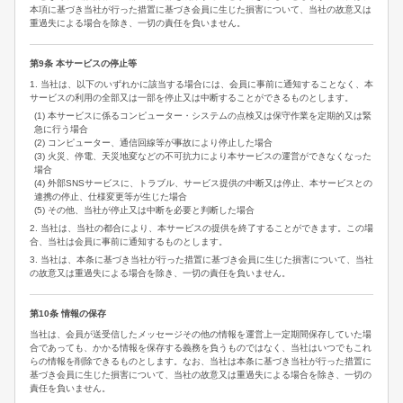
本項に基づき当社が行った措置に基づき会員に生じた損害について、当社の故意又は
重過失による場合を除き、一切の責任を負いません。
第9条 本サービスの停止等
1. 当社は、以下のいずれかに該当する場合には、会員に事前に通知することなく、本
サービスの利用の全部又は一部を停止又は中断することができるものとします。
(1) 本サービスに係るコンピューター・システムの点検又は保守作業を定期的又は緊
急に行う場合
(2) コンピューター、通信回線等が事故により停止した場合
(3) 火災、停電、天災地変などの不可抗力により本サービスの運営ができなくなった
場合
(4) 外部SNSサービスに、トラブル、サービス提供の中断又は停止、本サービスとの
連携の停止、仕様変更等が生じた場合
(5) その他、当社が停止又は中断を必要と判断した場合
2. 当社は、当社の都合により、本サービスの提供を終了することができます。この場
合、当社は会員に事前に通知するものとします。
3. 当社は、本条に基づき当社が行った措置に基づき会員に生じた損害について、当社
の故意又は重過失による場合を除き、一切の責任を負いません。
第10条 情報の保存
当社は、会員が送受信したメッセージその他の情報を運営上一定期間保存していた場
合であっても、かかる情報を保存する義務を負うものではなく、当社はいつでもこれ
らの情報を削除できるものとします。なお、当社は本条に基づき当社が行った措置に
基づき会員に生じた損害について、当社の故意又は重過失による場合を除き、一切の
責任を負いません。