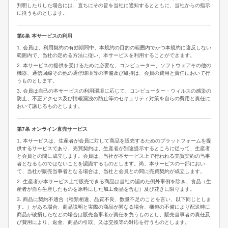
判明したりした場合には、直ちにその旨を当社に通知するとともに、当社からの指示
に従うものとします。
第6条 本サービスの利用
1. 会員は、利用契約の有効期間中、本規約の目的の範囲内でかつ本規約に違反しない
範囲内で、当社の定める方法に従い、本サービスを利用することができます。
2. 本サービスの提供を受けるために必要な、コンピューター、ソフトウェアその他の
機器、通信回線その他の通信環境等の準備及び維持は、会員の費用と責任において行
うものとします。
3. 会員は自己の本サービスの利用環境に応じて、コンピューター・ウィルスの感染の
防止、不正アクセス及び情報漏洩の防止等のセキュリティ対策を自らの費用と責任に
おいて講じるものとします。
第7条 オンライン直売サービス
1. 本サービスは、生産者が会員に対して商品を販売するためのプラットフォームを提
供するサービスであり、売買契約は、生産者が別途提示するところに従って、生産者
と会員との間に成立します。会員は、当社が本サービス上で行われる売買契約の当事
者となるものではないことを認識するものとします。尚、本サービスの一部におい
て、当社が販売当事者となる場合は、当社と会員との間に売買契約が成立します。
2. 生産者が本サービス上で販売できる商品は当社の認めた例外事例を除き、食品（生
産者が自ら生産したものを原料にした加工食品を含む）及び花きに限ります。
3. 商品に契約不適合（種類相違、品質不良、数量不足のことを言い、以下同じとしま
す。）がある場合、商品説明と実際の商品が異なる場合、梱包の不備により配送時に
商品が破損したなどの場合は販売当事者が責任を負うものとし、販売当事者の責任及
び費用により、返金、商品の引取、又は交換等の対応を行うものとします。