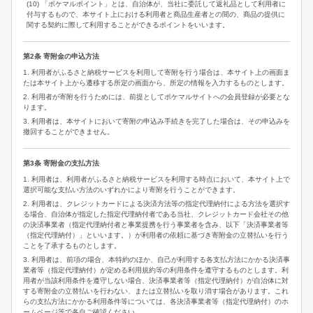
(10) 「ポケマルポイント」とは、自治体が、当社に委託して返礼品として利用者に
付与するもので、本サイト上における利用者と商品生産者との間の、商品の提供に
関する契約に際して利用することができるポイントをいいます。
第2条 寄附金の申込方法
1. 利用者がふるさと納税サービスを利用して寄附を行う場合は、本サイト上の画面ま
たは本サイト上から遷移する所定の画面から、所定の情報を入力するものとします。
2. 利用者が寄附を行うためには、前提としてポケマルサイトへの会員登録が必要とな
ります。
3. 利用者は、本サイトにおいて寄附の申込み手続きを完了した場合は、その申込みを
撤回することができません。
第3条 寄附金の支払方法
1. 利用者は、利用者がふるさと納税サービスを利用する時点において、本サイト上で
選択可能な支払い方法のいずれかにより寄附を行うことができます。
2. 利用者は、クレジットカードによる決済方法等の指定代理納付による方法を選択す
る場合、自治体が指定した指定代理納付者である当社、クレジットカード会社その他
の決済事業者（指定代理納付者と事業提携を行う事業者を含み、以下「決済事業者等
（指定代理納付）」といいます。）が利用者の依頼に基づき寄附金の立替払いを行う
ことを了承するものとします。
3. 利用者は、前項の場合、本特約のほか、自己が利用する各支払方法にかかる決済事
業者等（指定代理納付）が定める利用規約等の利用条件を遵守するものとします。利
用者が当該利用条件を遵守しない場合、決済事業者等（指定代理納付）が自治体に対
する寄附金の立替払いを行わない、または立替払いを取り消す場合があります。これ
らの支払方法にかかる利用条件等については、各決済事業者等（指定代理納付）のホ
ームページ等で各自ご確認ください。