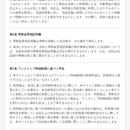
うものとします。ポケマルポイントと商品を交換した利用者による、対象商品の返品
又はキャンセルが生じた場合、当社は、利用者が当該交換に利用したポケマルポイン
トの使用を取消し、当該利用者に対し、当該交換に利用したポケマルポイントと同種
かつ同額のポケマルポイントを再付与するものとします。その際に、現金で返金する
ことは一切ないものとします。
第6条 寄附金受領証明書
1. 寄附金受領証明書は寄附を収納した自治体が、その責任で発行します。
2. 前項にかかわらず、当社に寄附金受領証明書の発行事務を依頼した自治体について
は、当該自治体の寄附金受領証明書は当社が発行するものとします。なお、当社は当
該発行事務を第三者に委託することができるものとします。
第7条 ワンストップ特例制度に基づく申告
1. 本サイトにおいて受付を行ったワンストップ特例制度の特例申請は、利用者から取
り下げることはできないものとします。
2. 利用者は、前項に基づき特例申請を行うに際して、本サイトに登録した情報から変
更が生じている場合は、自治体所定の方法に従い自治体に連絡することにより本サイ
トに登録した当該情報を変更しなければならないものとします。利用者は、寄附を行
った翌年の1月10日までに当該変更を行わない場合は、ワンストップ特例制度の適用
を受けられない場合があることを了承するものとします。
3. 利用者が前2項に基づき特例申請を行った場合における当社の責任は、利用者が特
例申請を希望している旨および本条第1項に基づき利用者が特例申請を行うに際して
本サイトに登録した利用者に係る情報（前項に基づき変更されたものを含みます。）
を、本サイトにおいて自治体が取得しうる状態に置くことに限られるものとします。