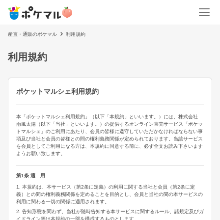
産直・通販のポケマル
利用規約
利用規約
ポケットマルシェ利用規約
本「ポケットマルシェ利用規約」（以下「本規約」といいます。）には、株式会社
雨風太陽（以下「当社」といいます。）の提供するオンライン直売サービス「ポケッ
トマルシェ」のご利用にあたり、会員の皆様に遵守していただかなければならない事
項及び当社と会員の皆様との間の権利義務関係が定められております。当該サービス
を会員としてご利用になる方は、本規約に同意する前に、必ず全文お読み下さいます
ようお願い致します。
第1条 適 用
1. 本規約は、本サービス（第2条に定義）の利用に関する当社と会員（第2条に定
義）との間の権利義務関係を定めることを目的とし、会員と当社の間の本サービスの
利用に関わる一切の関係に適用されます。
2. 告知形態を問わず、当社が随時告知する本サービスに関するルール、諸規定及びガ
イドライン等は本規約の一部を構成するものとします。