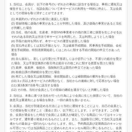
1. 当社は、会員が、以下の各号のいずれかの事由に該当する場合は、事前に通知又は
催告することなく、当該会員について本サービスの利用を一時的に停止し、又は会員
としての登録を取り消すことができます。
(1) 本規約のいずれかの条項に違反した場合
(2) 登録情報に虚偽の事実があることが判明した場合、及び虚偽の事実があると当社
が判断した場合
(3) 当社、他の会員、生産者、外部SNS事業者その他の第三者に損害を生じさせるお
それのある目的又は方法で本サービスを利用した、又は利用しようとした場合
(4) 手段の如何を問わず、本サービスの運営を妨害した場合
(5) 支払停止若しくは支払不能となり、又は破産手続開始、民事再生手続開始、会社
更生手続開始、特別清算開始若しくはこれらに類する手続の開始の申立てがあった
場合
(6) 自ら振出し、若しくは引受けた手形若しくは小切手につき、不渡りの処分を受け
た場合、又は手形交換所の取引停止処分その他これに類する措置を受けた場合
(7) 差押、仮差押、仮処分、強制執行又は競売の申立てがあった場合
(8) 租税公課の滞納処分を受けた場合
(9) 死亡した場合又は後見開始、保佐開始若しくは補助開始の審判を受けた場合
(10) 3ヶ月以上本サービスの利用がなく、当社からの連絡に対して応答がない場合
(11) 第3条第7項各号に該当する場合
(12) その他、当社が会員としての登録の継続を適当でないと判断した場合
2. 当社は、本条に基づき当社が行った行為により会員に生じた損害について、当社の
故意又は重過失による場合を除き、一切の責任を負いません。
3. 会員は、当社が別途定める方法により当社に通知することにより、自己の会員とし
ての登録を取り消すこと（退会と言い、以下同じとします。）ができます。この場
合、会員が退会をした時点で会員による購入が確定している商品についてはキャンセ
ルできず、通常通り発送されるものとします。また、当該取引に関して当社又は生産
者からの返金は一切行わないものとします。但し、予約商品及び定期商品のキャンセ
ル可否については当該商品ごとに定められたキャンセル期日に準じるものとし、会員