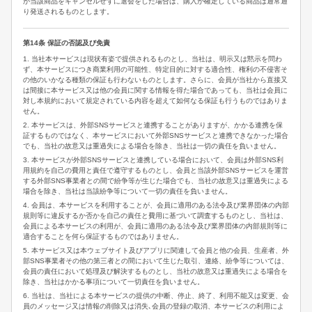
が当該商品をキャンセルせずに退会をした場合は、購入が確定している商品は通常通
り発送されるものとします。
第14条 保証の否認及び免責
1. 当社本サービスは現状有姿で提供されるものとし、当社は、明示又は黙示を問わ
ず、本サービスにつき商業利用の可能性、特定目的に対する適合性、権利の不侵害そ
の他のいかなる種類の保証も行わないものとします。さらに、会員が当社から直接又
は間接に本サービス又は他の会員に関する情報を得た場合であっても、当社は会員に
対し本規約において規定されている内容を超えて如何なる保証も行うものではありま
せん。
2. 本サービスは、外部SNSサービスと連携することがありますが、かかる連携を保
証するものではなく、本サービスにおいて外部SNSサービスと連携できなかった場合
でも、当社の故意又は重過失による場合を除き、当社は一切の責任を負いません。
3. 本サービスが外部SNSサービスと連携している場合において、会員は外部SNS利
用規約を自己の費用と責任で遵守するものとし、会員と当該外部SNSサービスを運営
する外部SNS事業者との間で紛争等が生じた場合でも、当社の故意又は重過失による
場合を除き、当社は当該紛争等について一切の責任を負いません。
4. 会員は、本サービスを利用することが、会員に適用のある法令及び業界団体の内部
規則等に違反するか否かを自己の責任と費用に基づいて調査するものとし、当社は、
会員による本サービスの利用が、会員に適用のある法令及び業界団体の内部規則等に
適合することを何ら保証するものではありません。
5. 本サービス又は本ウェブサイト及びアプリに関連して会員と他の会員、生産者、外
部SNS事業者その他の第三者との間において生じた取引、連絡、紛争等については、
会員の責任において処理及び解決するものとし、当社の故意又は重過失による場合を
除き、当社はかかる事項について一切責任を負いません。
6. 当社は、当社による本サービスの提供の中断、停止、終了、利用不能又は変更、会
員のメッセージ又は情報の削除又は消失､会員の登録の取消、本サービスの利用によ