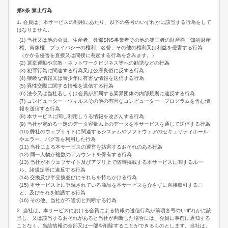
第8条 禁止行為
1. 会員は、本サービスの利用にあたり、以下の各号のいずれかに該当する行為をして
はなりません。
(1) 当社又は他の会員、生産者、外部SNS事業者その他の第三者の財産権、知的財産
権、肖像権、プライバシーの権利、名誉、その他の権利又は利益を侵害する行為
（かかる侵害を直接又は間接に惹起する行為を含みます。）
(2) 選挙運動や宗教・ネットワークビジネス等への勧誘などの行為
(3) 犯罪行為に関連する行為又は公序良俗に反する行為
(4) 猥褻な情報又は青少年に有害な情報を送信する行為
(5) 異性交際に関する情報を送信する行為
(6) 法令又は当社若しくは会員が所属する業界団体の内部規則に違反する行為
(7) コンピューター・ウィルスその他の有害なコンピューター・プログラムを含む情
報を送信する行為
(8) 本サービスに関し利用しうる情報を改ざんする行為
(9) 当社が定める一定のデータ容量以上のデータを本サービスを通じて送信する行為
(10) 弊社のウェブサイトに関連するシステムやソフトウェアのセキュリティホール
やエラー、バグ等を利用した行為
(11) 当社による本サービスの運営を妨害するおそれのある行為
(12) 同一人物が複数のアカウントを保有する行為
(13) 当社が本ウェブサイト及びアプリ上で随時掲載する本サービスに関するルー
ル、諸規定等に違反する行為
(14) 交換及び半交換並びにそれらを持ちかける行為
(15) 本サービス上に登録されている商品を本サービスを介さずに直接取引するこ
と、及びそれを勧誘する行為
(16) その他、当社が不適切と判断する行為
2. 当社は、本サービスにおける会員による情報の送信行為が前項各号のいずれかに該
当し、又は該当するおそれがあると当社が判断した場合には、会員に事前に通知する
ことなく、当該情報の全部又は一部を削除することができるものとします。当社は、