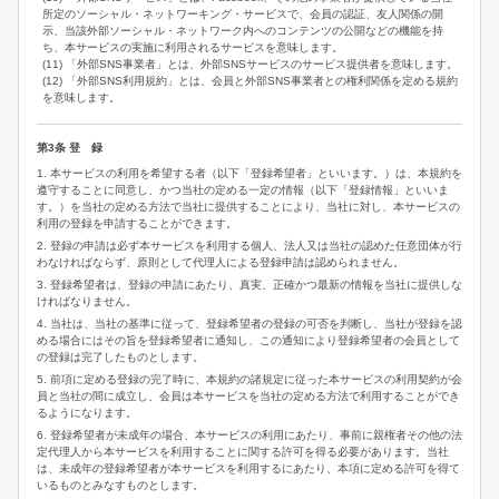
所定のソーシャル・ネットワーキング・サービスで、会員の認証、友人関係の開
示、当該外部ソーシャル・ネットワーク内へのコンテンツの公開などの機能を持
ち、本サービスの実施に利用されるサービスを意味します。
(11) 「外部SNS事業者」とは、外部SNSサービスのサービス提供者を意味します。
(12) 「外部SNS利用規約」とは、会員と外部SNS事業者との権利関係を定める規約
を意味します。
第3条 登 録
1. 本サービスの利用を希望する者（以下「登録希望者」といいます。）は、本規約を
遵守することに同意し、かつ当社の定める一定の情報（以下「登録情報」といいま
す。）を当社の定める方法で当社に提供することにより、当社に対し、本サービスの
利用の登録を申請することができます。
2. 登録の申請は必ず本サービスを利用する個人、法人又は当社の認めた任意団体が行
わなければならず、原則として代理人による登録申請は認められません。
3. 登録希望者は、登録の申請にあたり、真実、正確かつ最新の情報を当社に提供しな
ければなりません。
4. 当社は、当社の基準に従って、登録希望者の登録の可否を判断し、当社が登録を認
める場合にはその旨を登録希望者に通知し、この通知により登録希望者の会員として
の登録は完了したものとします。
5. 前項に定める登録の完了時に、本規約の諸規定に従った本サービスの利用契約が会
員と当社の間に成立し、会員は本サービスを当社の定める方法で利用することができ
るようになります。
6. 登録希望者が未成年の場合、本サービスの利用にあたり、事前に親権者その他の法
定代理人から本サービスを利用することに関する許可を得る必要があります。当社
は、未成年の登録希望者が本サービスを利用するにあたり、本項に定める許可を得て
いるものとみなすものとします。