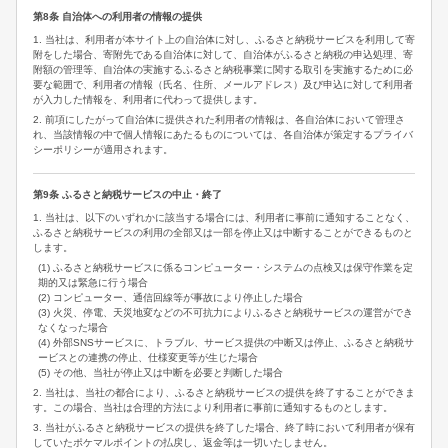
第8条 自治体への利用者の情報の提供
1. 当社は、利用者が本サイト上の自治体に対し、ふるさと納税サービスを利用して寄
附をした場合、寄附先である自治体に対して、自治体がふるさと納税の申込処理、寄
附額の管理等、自治体の実施するふるさと納税事業に関する取引を実施するために必
要な範囲で、利用者の情報（氏名、住所、メールアドレス）及び申込に対して利用者
が入力した情報を、利用者に代わって提供します。
2. 前項にしたがって自治体に提供された利用者の情報は、各自治体において管理さ
れ、当該情報の中で個人情報にあたるものについては、各自治体が策定するプライバ
シーポリシーが適用されます。
第9条 ふるさと納税サービスの中止・終了
1. 当社は、以下のいずれかに該当する場合には、利用者に事前に通知することなく、
ふるさと納税サービスの利用の全部又は一部を停止又は中断することができるものと
します。
(1) ふるさと納税サービスに係るコンピューター・システムの点検又は保守作業を定
期的又は緊急に行う場合
(2) コンピューター、通信回線等が事故により停止した場合
(3) 火災、停電、天災地変などの不可抗力によりふるさと納税サービスの運営ができ
なくなった場合
(4) 外部SNSサービスに、トラブル、サービス提供の中断又は停止、ふるさと納税サ
ービスとの連携の停止、仕様変更等が生じた場合
(5) その他、当社が停止又は中断を必要と判断した場合
2. 当社は、当社の都合により、ふるさと納税サービスの提供を終了することができま
す。この場合、当社は合理的方法により利用者に事前に通知するものとします。
3. 当社がふるさと納税サービスの提供を終了した場合、終了時において利用者が保有
していたポケマルポイントの払戻し、返金等は一切いたしません。