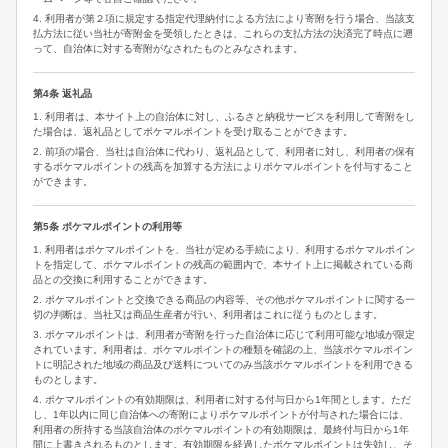
4. 利用者が第２項に規定する指定代理納付による方法により寄附を行う場合、当該支
払方法に従い当社が寄附金を受領したときは、これらの支払方法の決済完了時点に遡
って、自治体に対する寄附がなされたものとみなされます。
第4条 返礼品
1. 利用者は、本サイト上の自治体に対し、ふるさと納税サービスを利用して寄附をし
た場合は、返礼品としてポケマルポイントを受け取ることができます。
2. 前項の場合、当社は自治体に代わり、返礼品として、利用者に対し、利用者の保有
するポケマルポイントの残高を加算する方法によりポケマルポイントを付与すること
ができます。
第5条 ポケマルポイントの利用等
1. 利用者はポケマルポイントを、当社が定める手続により、利用するポケマルポイン
トを指定して、ポケマルポイントの残高の範囲内で、本サイト上に掲載されている商
品との交換に利用することができます。
2. ポケマルポイントと交換できる商品の内容等、その他ポケマルポイントに関する一
切の判断は、当社又は商品生産者が行い、利用者はこれに従うものとします。
3. ポケマルポイントは、利用者が寄附を行った自治体に応じて利用可能な地域が限定
されています。利用者は、ポケマルポイントの種類を確認の上、当該ポケマルポイン
トに明記された地域の商品及び送料についてのみ当該ポケマルポイントを利用できる
ものとします。
4. ポケマルポイントの有効期限は、利用者に対する付与日から1年間とします。ただ
し、1年以内に同じ自治体への寄附によりポケマルポイントが付与された場合には、
利用者の所持する当該自治体のポケマルポイントの有効期限は、最終付与日から1年
間に上書きされるものとします。有効期限を経過したポケマルポイントは失効し、そ