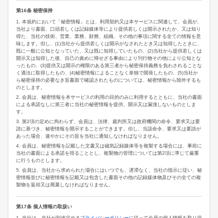
第16条 秘密保持
1. 本規約において「秘密情報」とは、利用契約又は本サービスに関連して、会員が、
当社より書面、口頭若しくは記録媒体等により提供若しくは開示されたか、又は知り
得た、当社の技術、営業、業務、財務、組織、その他の事項に関する全ての情報を意
味します。但し、(1)当社から提供若しくは開示がなされたとき又は知得したときに、
既に一般に公知となっていた、又は既に知得していたもの、(2)当社から提供若しくは
開示又は知得した後、自己の責めに帰せざる事由により刊行物その他により公知とな
ったもの、(3)提供又は開示の権限のある第三者から秘密保持義務を負わされることな
く適法に取得したもの、(4)秘密情報によることなく単独で開発したもの、(5)当社か
ら秘密保持の必要なき旨書面で確認されたものについては、秘密情報から除外するも
のとします。
2. 会員は、秘密情報を本サービスの利用の目的のみに利用するとともに、当社の書面
による承諾なしに第三者に当社の秘密情報を提供、開示又は漏洩しないものとしま
す。
3. 第2項の定めに拘わらず、会員は、法律、裁判所又は政府機関の命令、要求又は要
請に基づき、秘密情報を開示することができます。但し、当該命令、要求又は要請が
あった場合、速やかにその旨を当社に通知しなければなりません。
4. 会員は、秘密情報を記載した文書又は磁気記録媒体等を複製する場合には、事前に
当社の書面による承諾を得ることとし、複製物の管理については第2項に準じて厳重
に行うものとします。
5. 会員は、当社から求められた場合にはいつでも、遅滞なく、当社の指示に従い、秘
密情報並びに秘密情報を記載又は包含した書面その他の記録媒体物及びその全ての複
製物を返却又は廃棄しなければなりません。
第17条 個人情報の取扱い
1. 当社は、当社が別途定める
プライバシーポリシー
に従って会員の個人情報を取り扱