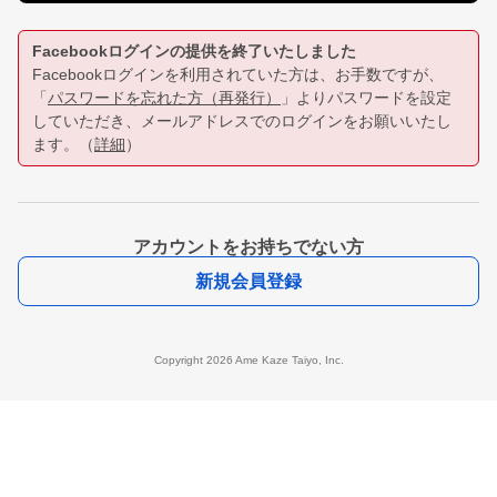
Facebookログインの提供を終了いたしました
Facebookログインを利用されていた方は、お手数ですが、
「
パスワードを忘れた方（再発行）
」よりパスワードを設定
していただき、メールアドレスでのログインをお願いいたし
ます。（
詳細
）
アカウントをお持ちでない方
新規会員登録
Copyright 2026 Ame Kaze Taiyo, Inc.