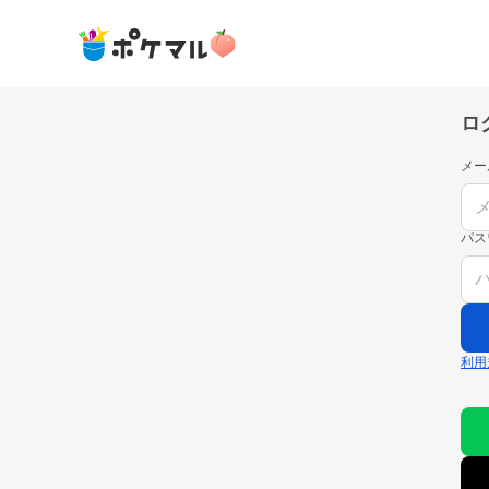
ロ
メー
パス
利用