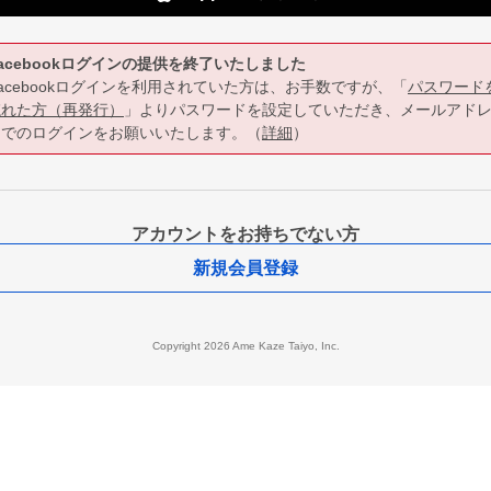
acebookログインの提供を終了いたしました
acebookログインを利用されていた方は、お手数ですが、「
パスワード
忘れた方（再発行）
」よりパスワードを設定していただき、メールアド
スでのログインをお願いいたします。（
詳細
）
アカウントをお持ちでない方
新規会員登録
Copyright 2026 Ame Kaze Taiyo, Inc.