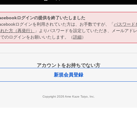
acebookログインの提供を終了いたしました
acebookログインを利用されていた方は、お手数ですが、「
パスワード
忘れた方（再発行）
」よりパスワードを設定していただき、メールアド
スでのログインをお願いいたします。（
詳細
）
アカウントをお持ちでない方
新規会員登録
Copyright 2026 Ame Kaze Taiyo, Inc.