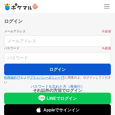
ログイン
メールアドレス
※必須
パスワード
※必須
ログイン
利用規約
および
プライバシーポリシー
に同意の上、
ログインしてくださ
い
パスワードを忘れた方（再発行）
それ以外の方法でログイン
LINEでログイン
Appleでサインイン