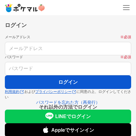
ログイン
メールアドレス
※必須
パスワード
※必須
ログイン
利用規約
および
プライバシーポリシー
に同意の上、
ログインしてくださ
い
パスワードを忘れた方（再発行）
それ以外の方法でログイン
LINEでログイン
Appleでサインイン