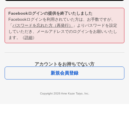
Facebookログインの提供を終了いたしました
Facebookログインを利用されていた方は、お手数ですが、
「
パスワードを忘れた方（再発行）
」よりパスワードを設定
していただき、メールアドレスでのログインをお願いいたし
ます。（
詳細
）
アカウントをお持ちでない方
新規会員登録
Copyright 2026 Ame Kaze Taiyo, Inc.