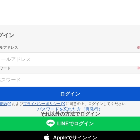
グイン
ルアドレス
ワード
ログイン
規約
および
プライバシーポリシー
に同意の上、
ログインしてください
パスワードを忘れた方（再発行）
それ以外の方法でログイン
LINEでログイン
Appleでサインイン