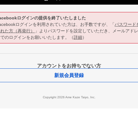
acebookログインの提供を終了いたしました
acebookログインを利用されていた方は、お手数ですが、「
パスワード
忘れた方（再発行）
」よりパスワードを設定していただき、メールアド
スでのログインをお願いいたします。（
詳細
）
アカウントをお持ちでない方
新規会員登録
Copyright 2026 Ame Kaze Taiyo, Inc.