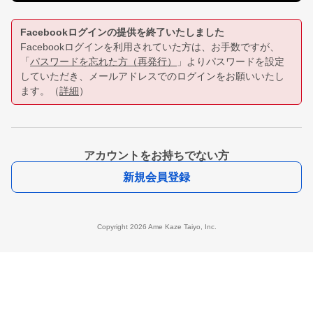
Facebookログインの提供を終了いたしました
Facebookログインを利用されていた方は、お手数ですが、
「
パスワードを忘れた方（再発行）
」よりパスワードを設定
していただき、メールアドレスでのログインをお願いいたし
ます。（
詳細
）
アカウントをお持ちでない方
新規会員登録
Copyright 2026 Ame Kaze Taiyo, Inc.