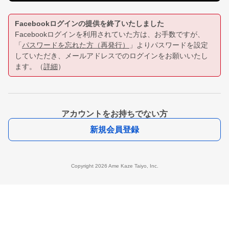
Facebookログインの提供を終了いたしました
Facebookログインを利用されていた方は、お手数ですが、
「
パスワードを忘れた方（再発行）
」よりパスワードを設定
していただき、メールアドレスでのログインをお願いいたし
ます。（
詳細
）
アカウントをお持ちでない方
新規会員登録
Copyright 2026 Ame Kaze Taiyo, Inc.