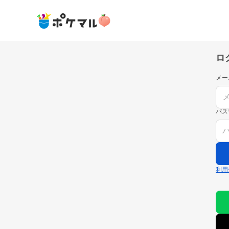
ロ
メー
パス
利用