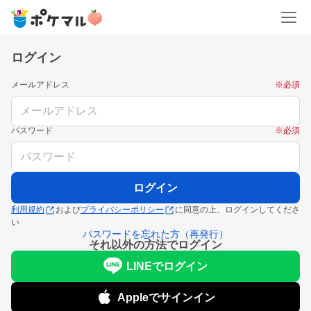
ログイン
メールアドレス
※必須
パスワード
※必須
ログイン
利用規約
および
プライバシーポリシー
に同意の上、
ログインしてくださ
い
パスワードを忘れた方（再発行）
それ以外の方法でログイン
LINEでログイン
Appleでサインイン