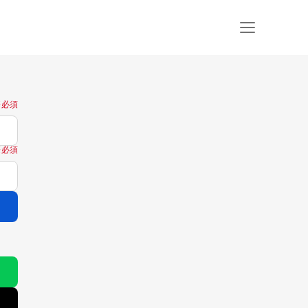
※必須
※必須