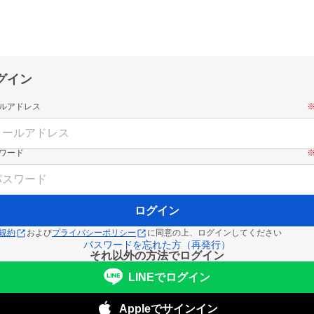
グイン
ルアドレス
ワード
ログイン
規約
および
プライバシーポリシー
に同意の上、
ログインしてください
パスワードを忘れた方（再発行）
それ以外の方法でログイン
LINEでログイン
Appleでサインイン