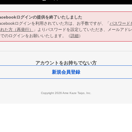
acebookログインの提供を終了いたしました
acebookログインを利用されていた方は、お手数ですが、「
パスワード
忘れた方（再発行）
」よりパスワードを設定していただき、メールアド
スでのログインをお願いいたします。（
詳細
）
アカウントをお持ちでない方
新規会員登録
Copyright 2026 Ame Kaze Taiyo, Inc.