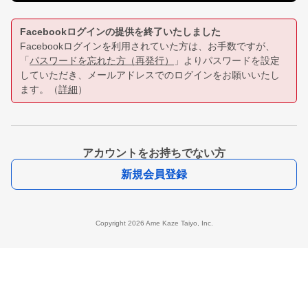
Facebookログインの提供を終了いたしました
Facebookログインを利用されていた方は、お手数ですが、
「
パスワードを忘れた方（再発行）
」よりパスワードを設定
していただき、メールアドレスでのログインをお願いいたし
ます。（
詳細
）
アカウントをお持ちでない方
新規会員登録
Copyright 2026 Ame Kaze Taiyo, Inc.