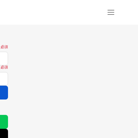
※必須
※必須