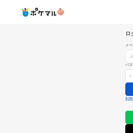
ロ
メー
パス
利用