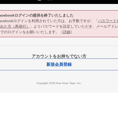
acebookログインの提供を終了いたしました
acebookログインを利用されていた方は、お手数ですが、「
パスワード
忘れた方（再発行）
」よりパスワードを設定していただき、メールアド
スでのログインをお願いいたします。（
詳細
）
アカウントをお持ちでない方
新規会員登録
Copyright 2026 Ame Kaze Taiyo, Inc.