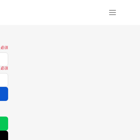
※必須
※必須