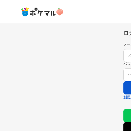
ロ
メー
パス
利用