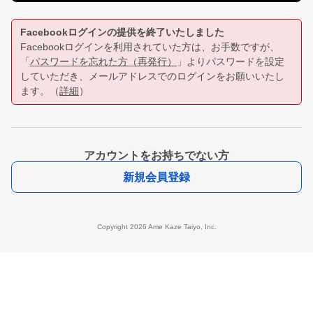
Facebookログインの提供を終了いたしました
Facebookログインを利用されていた方は、お手数ですが、
「
パスワードを忘れた方（再発行）
」よりパスワードを設定
していただき、メールアドレスでのログインをお願いいたし
ます。（
詳細
）
アカウントをお持ちでない方
新規会員登録
Copyright 2026 Ame Kaze Taiyo, Inc.