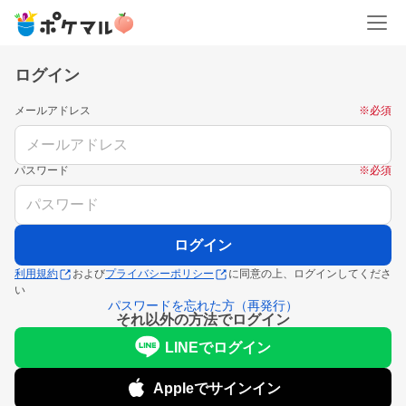
ログイン
メールアドレス
※必須
パスワード
※必須
ログイン
利用規約
および
プライバシーポリシー
に同意の上、
ログインしてくださ
い
パスワードを忘れた方（再発行）
それ以外の方法でログイン
LINEでログイン
Appleでサインイン