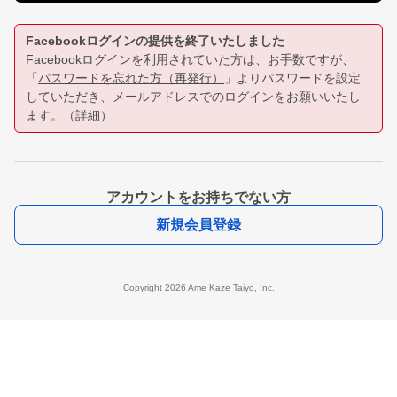
Facebookログインの提供を終了いたしました
Facebookログインを利用されていた方は、お手数ですが、
「
パスワードを忘れた方（再発行）
」よりパスワードを設定
していただき、メールアドレスでのログインをお願いいたし
ます。（
詳細
）
アカウントをお持ちでない方
新規会員登録
Copyright 2026 Ame Kaze Taiyo, Inc.