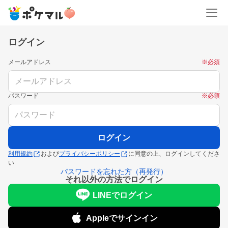
ログイン
メールアドレス
※必須
パスワード
※必須
ログイン
利用規約
および
プライバシーポリシー
に同意の上、
ログインしてくださ
い
パスワードを忘れた方（再発行）
それ以外の方法でログイン
LINEでログイン
Appleでサインイン