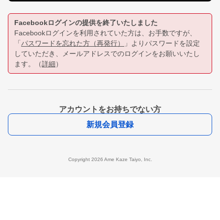
Facebookログインの提供を終了いたしました
Facebookログインを利用されていた方は、お手数ですが、
「
パスワードを忘れた方（再発行）
」よりパスワードを設定
していただき、メールアドレスでのログインをお願いいたし
ます。（
詳細
）
アカウントをお持ちでない方
新規会員登録
Copyright 2026 Ame Kaze Taiyo, Inc.