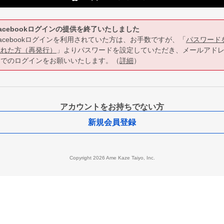
acebookログインの提供を終了いたしました
acebookログインを利用されていた方は、お手数ですが、「
パスワード
忘れた方（再発行）
」よりパスワードを設定していただき、メールアド
スでのログインをお願いいたします。（
詳細
）
アカウントをお持ちでない方
新規会員登録
Copyright 2026 Ame Kaze Taiyo, Inc.