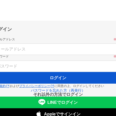
グイン
ルアドレス
ワード
ログイン
規約
および
プライバシーポリシー
に同意の上、
ログインしてください
パスワードを忘れた方（再発行）
それ以外の方法でログイン
LINEでログイン
Appleでサインイン