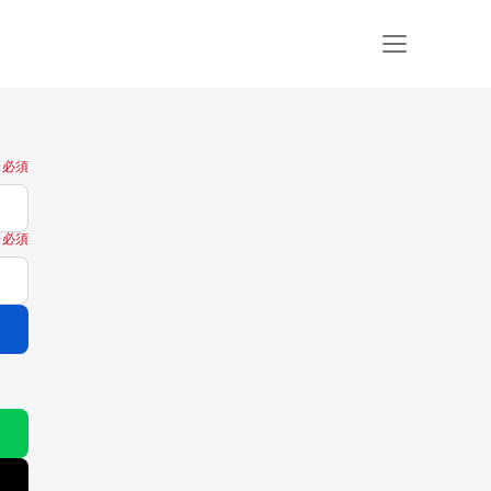
※必須
※必須