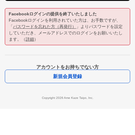
Facebookログインの提供を終了いたしました
Facebookログインを利用されていた方は、お手数ですが、
「
パスワードを忘れた方（再発行）
」よりパスワードを設定
していただき、メールアドレスでのログインをお願いいたし
ます。（
詳細
）
アカウントをお持ちでない方
新規会員登録
Copyright 2026 Ame Kaze Taiyo, Inc.