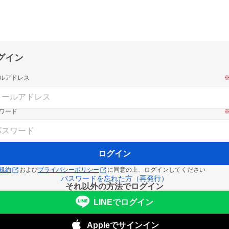
グイン
ルアドレス
ワード
ログイン
規約
および
プライバシーポリシー
に同意の上、
ログインしてください
パスワードを忘れた方（再発行）
それ以外の方法でログイン
LINEでログイン
Appleでサインイン