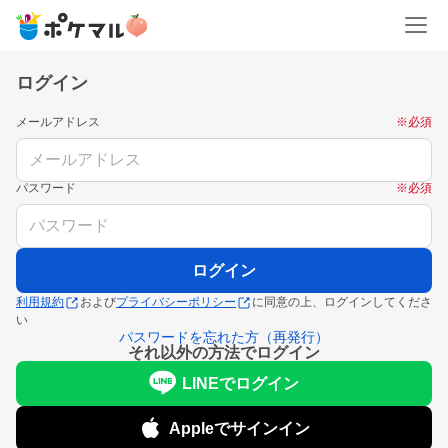
ログイン
メールアドレス
※必須
パスワード
※必須
ログイン
利用規約
および
プライバシーポリシー
に同意の上、
ログインしてくださ
い
パスワードを忘れた方（再発行）
それ以外の方法でログイン
LINEでログイン
Appleでサインイン