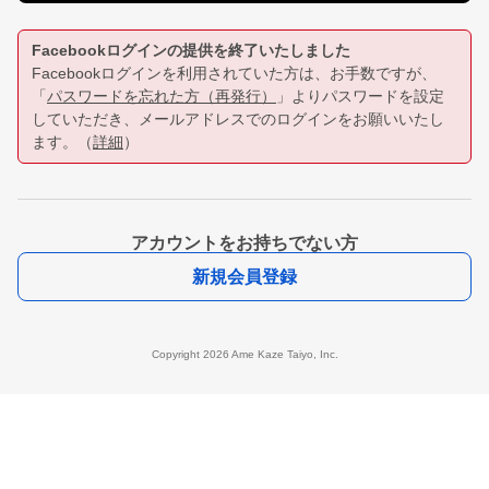
Facebookログインの提供を終了いたしました
Facebookログインを利用されていた方は、お手数ですが、
「
パスワードを忘れた方（再発行）
」よりパスワードを設定
していただき、メールアドレスでのログインをお願いいたし
ます。（
詳細
）
アカウントをお持ちでない方
新規会員登録
Copyright 2026 Ame Kaze Taiyo, Inc.