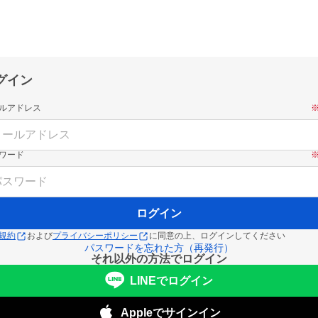
グイン
ルアドレス
ワード
ログイン
規約
および
プライバシーポリシー
に同意の上、
ログインしてください
パスワードを忘れた方（再発行）
それ以外の方法でログイン
LINEでログイン
Appleでサインイン