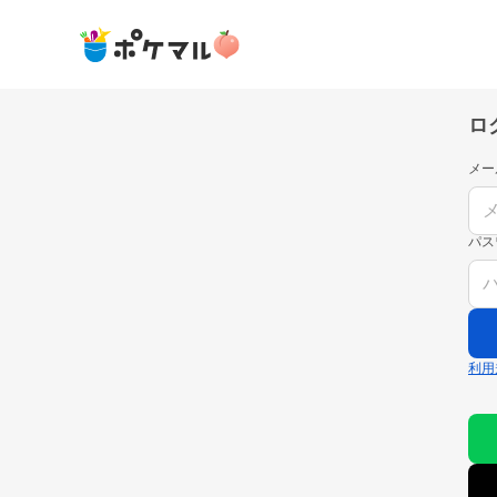
ロ
メー
パス
利用