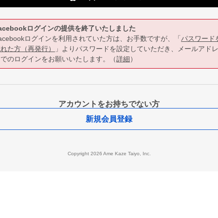
acebookログインの提供を終了いたしました
acebookログインを利用されていた方は、お手数ですが、「
パスワード
忘れた方（再発行）
」よりパスワードを設定していただき、メールアド
スでのログインをお願いいたします。（
詳細
）
アカウントをお持ちでない方
新規会員登録
Copyright 2026 Ame Kaze Taiyo, Inc.