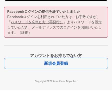
Facebookログインの提供を終了いたしました
Facebookログインを利用されていた方は、お手数ですが、
「
パスワードを忘れた方（再発行）
」よりパスワードを設定
していただき、メールアドレスでのログインをお願いいたし
ます。（
詳細
）
アカウントをお持ちでない方
新規会員登録
Copyright 2026 Ame Kaze Taiyo, Inc.