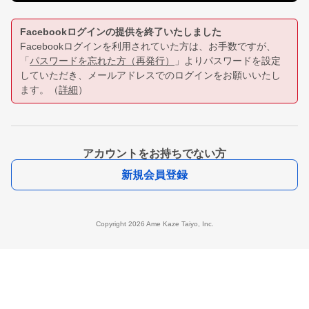
Facebookログインの提供を終了いたしました
Facebookログインを利用されていた方は、お手数ですが、
「
パスワードを忘れた方（再発行）
」よりパスワードを設定
していただき、メールアドレスでのログインをお願いいたし
ます。（
詳細
）
アカウントをお持ちでない方
新規会員登録
Copyright 2026 Ame Kaze Taiyo, Inc.