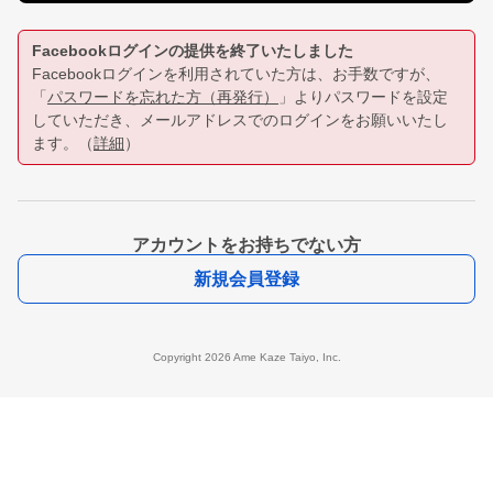
Facebookログインの提供を終了いたしました
Facebookログインを利用されていた方は、お手数ですが、
「
パスワードを忘れた方（再発行）
」よりパスワードを設定
していただき、メールアドレスでのログインをお願いいたし
ます。（
詳細
）
アカウントをお持ちでない方
新規会員登録
Copyright 2026 Ame Kaze Taiyo, Inc.