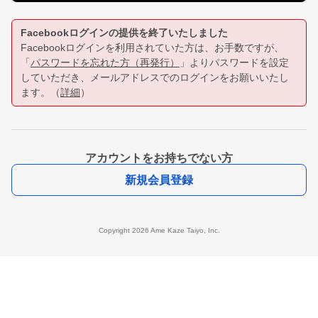
Facebookログインの提供を終了いたしました
Facebookログインを利用されていた方は、お手数ですが、
「
パスワードを忘れた方（再発行）
」よりパスワードを設定
していただき、メールアドレスでのログインをお願いいたし
ます。（
詳細
）
アカウントをお持ちでない方
新規会員登録
Copyright 2026 Ame Kaze Taiyo, Inc.