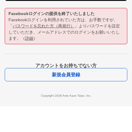
Facebookログインの提供を終了いたしました
Facebookログインを利用されていた方は、お手数ですが、
「
パスワードを忘れた方（再発行）
」よりパスワードを設定
していただき、メールアドレスでのログインをお願いいたし
ます。（
詳細
）
アカウントをお持ちでない方
新規会員登録
Copyright 2026 Ame Kaze Taiyo, Inc.