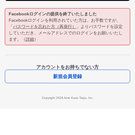
Facebookログインの提供を終了いたしました
Facebookログインを利用されていた方は、お手数ですが、
「
パスワードを忘れた方（再発行）
」よりパスワードを設定
していただき、メールアドレスでのログインをお願いいたし
ます。（
詳細
）
アカウントをお持ちでない方
新規会員登録
Copyright 2026 Ame Kaze Taiyo, Inc.