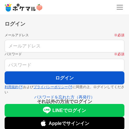
ログイン
メールアドレス
※必須
パスワード
※必須
ログイン
利用規約
および
プライバシーポリシー
に同意の上、
ログインしてくださ
い
パスワードを忘れた方（再発行）
それ以外の方法でログイン
LINEでログイン
Appleでサインイン