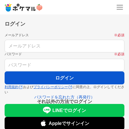
ログイン
メールアドレス
※必須
パスワード
※必須
ログイン
利用規約
および
プライバシーポリシー
に同意の上、
ログインしてくださ
い
パスワードを忘れた方（再発行）
それ以外の方法でログイン
LINEでログイン
Appleでサインイン