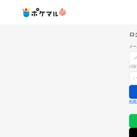
ロ
メー
パス
利用