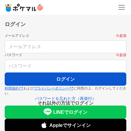
ログイン
メールアドレス
※必須
パスワード
※必須
ログイン
利用規約
および
プライバシーポリシー
に同意の上、
ログインしてくださ
い
パスワードを忘れた方（再発行）
それ以外の方法でログイン
LINEでログイン
Appleでサインイン