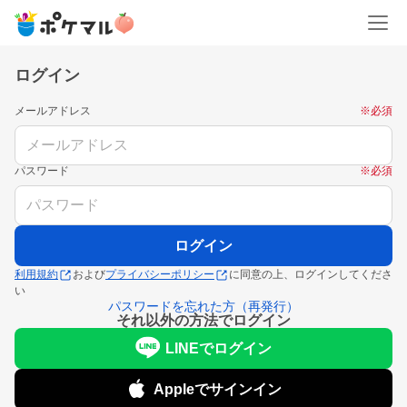
ログイン
メールアドレス
※必須
パスワード
※必須
ログイン
利用規約
および
プライバシーポリシー
に同意の上、
ログインしてくださ
い
パスワードを忘れた方（再発行）
それ以外の方法でログイン
LINEでログイン
Appleでサインイン