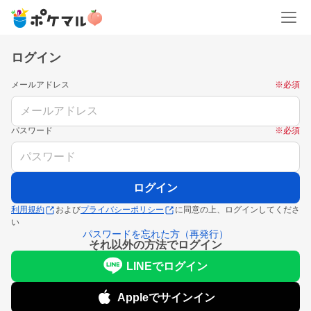
ログイン
メールアドレス
※必須
パスワード
※必須
ログイン
利用規約
および
プライバシーポリシー
に同意の上、
ログインしてくださ
い
パスワードを忘れた方（再発行）
それ以外の方法でログイン
LINEでログイン
Appleでサインイン