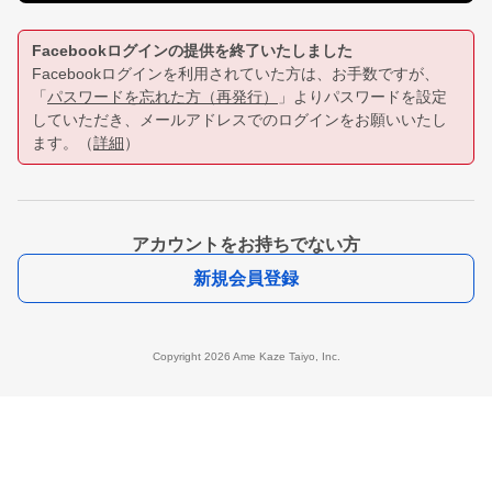
Facebookログインの提供を終了いたしました
Facebookログインを利用されていた方は、お手数ですが、
「
パスワードを忘れた方（再発行）
」よりパスワードを設定
していただき、メールアドレスでのログインをお願いいたし
ます。（
詳細
）
アカウントをお持ちでない方
新規会員登録
Copyright 2026 Ame Kaze Taiyo, Inc.