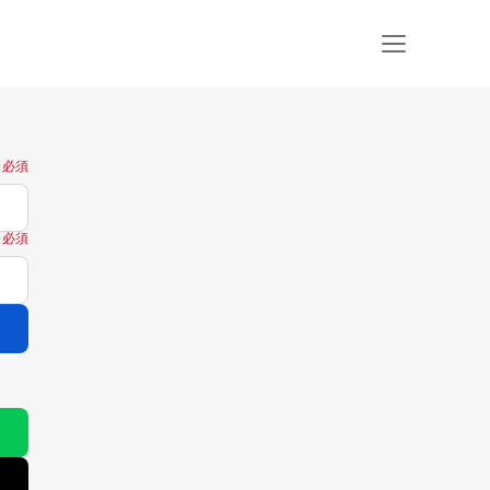
※必須
※必須