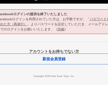
acebookログインの提供を終了いたしました
acebookログインを利用されていた方は、お手数ですが、「
パスワード
忘れた方（再発行）
」よりパスワードを設定していただき、メールアド
スでのログインをお願いいたします。（
詳細
）
アカウントをお持ちでない方
新規会員登録
Copyright 2026 Ame Kaze Taiyo, Inc.