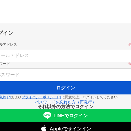
グイン
ルアドレス
ワード
ログイン
規約
および
プライバシーポリシー
に同意の上、
ログインしてください
パスワードを忘れた方（再発行）
それ以外の方法でログイン
LINEでログイン
Appleでサインイン