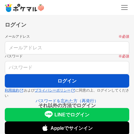
ログイン
メールアドレス
※必須
パスワード
※必須
ログイン
利用規約
および
プライバシーポリシー
に同意の上、
ログインしてくださ
い
パスワードを忘れた方（再発行）
それ以外の方法でログイン
LINEでログイン
Appleでサインイン