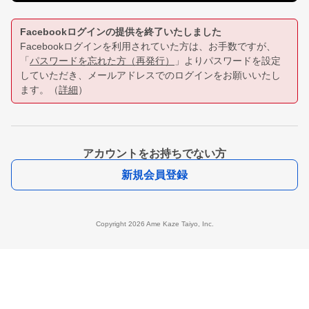
Facebookログインの提供を終了いたしました
Facebookログインを利用されていた方は、お手数ですが、
「
パスワードを忘れた方（再発行）
」よりパスワードを設定
していただき、メールアドレスでのログインをお願いいたし
ます。（
詳細
）
アカウントをお持ちでない方
新規会員登録
Copyright 2026 Ame Kaze Taiyo, Inc.