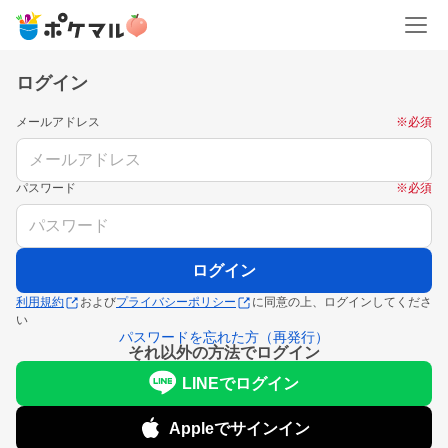
ログイン
メールアドレス
※必須
パスワード
※必須
ログイン
利用規約
および
プライバシーポリシー
に同意の上、
ログインしてくださ
い
パスワードを忘れた方（再発行）
それ以外の方法でログイン
LINEでログイン
Appleでサインイン