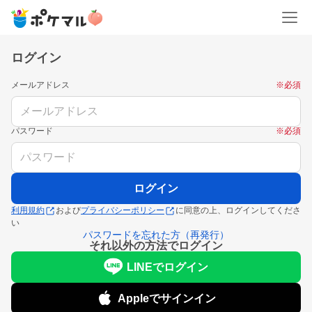
ログイン
メールアドレス
※必須
パスワード
※必須
ログイン
利用規約
および
プライバシーポリシー
に同意の上、
ログインしてくださ
い
パスワードを忘れた方（再発行）
それ以外の方法でログイン
LINEでログイン
Appleでサインイン