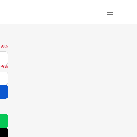
※必須
※必須