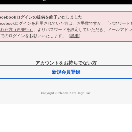
acebookログインの提供を終了いたしました
acebookログインを利用されていた方は、お手数ですが、「
パスワード
忘れた方（再発行）
」よりパスワードを設定していただき、メールアド
スでのログインをお願いいたします。（
詳細
）
アカウントをお持ちでない方
新規会員登録
Copyright 2026 Ame Kaze Taiyo, Inc.