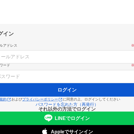
グイン
ルアドレス
ワード
ログイン
規約
および
プライバシーポリシー
に同意の上、
ログインしてください
パスワードを忘れた方（再発行）
それ以外の方法でログイン
LINEでログイン
Appleでサインイン