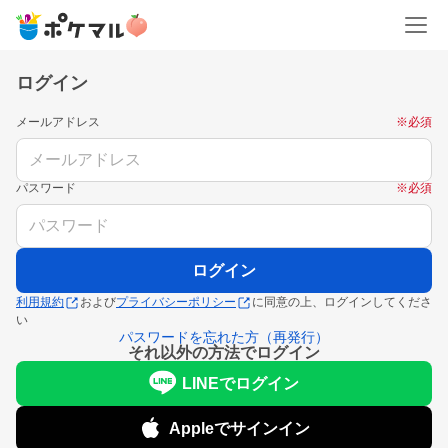
ログイン
メールアドレス
※必須
パスワード
※必須
ログイン
利用規約
および
プライバシーポリシー
に同意の上、
ログインしてくださ
い
パスワードを忘れた方（再発行）
それ以外の方法でログイン
LINEでログイン
Appleでサインイン