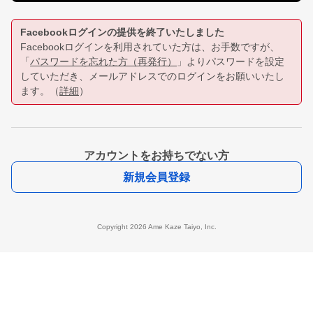
Facebookログインの提供を終了いたしました
Facebookログインを利用されていた方は、お手数ですが、
「
パスワードを忘れた方（再発行）
」よりパスワードを設定
していただき、メールアドレスでのログインをお願いいたし
ます。（
詳細
）
アカウントをお持ちでない方
新規会員登録
Copyright 2026 Ame Kaze Taiyo, Inc.